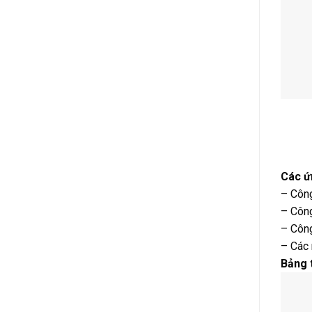
Các ứ
– Công
– Côn
– Công
– Các 
Bảng 