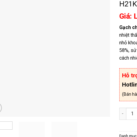
H21K
Giá: 
Gạch ch
nhiệt th
nhỏ khoả
58%, sử 
cách nhi
Hỗ tr
Hotli
(Bán hà
Gạch ch
Danh mục