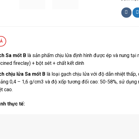
TẢ
ch Sa mốt B
là sản phẩm chịu lửa định hình được ép và nung tại n
lcined fireclay) + bột sét + chất kết dính
h chịu lửa Sa mốt B
là loại gạch chịu lửa với độ dẫn nhiệt thấp,
ảng 0,4 – 1,6 g/cm3 và độ xốp tương đối cao: 50-58%, sử dụng n
ệt cao.
nh thực tế: