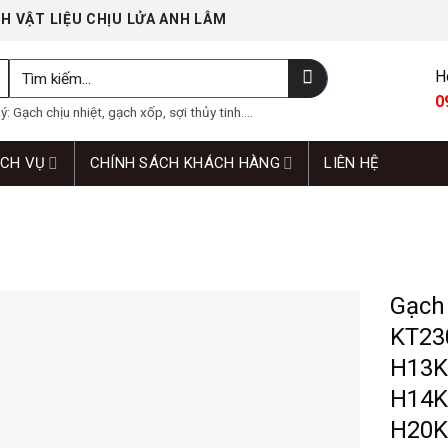
H VẬT LIỆU CHỊU LỬA ANH LÂM
Tìm
H
kiếm:
0
: Gạch chịu nhiệt, gạch xốp, sợi thủy tinh....
ỊCH VỤ
CHÍNH SÁCH KHÁCH HÀNG
LIÊN HỆ
Gạch 
KT23
H13K
H14K
H20K