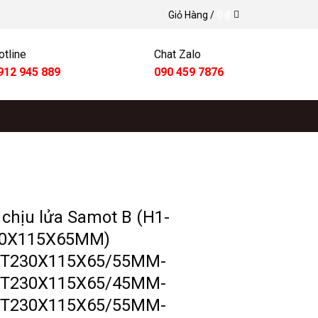
Giỏ Hàng /
0
₫
otline
Chat Zalo
912 945 889
090 459 7876
chịu lửa Samot B (H1-
0X115X65MM)
T230X115X65/55MM-
T230X115X65/45MM-
T230X115X65/55MM-