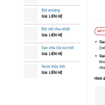
Bột amiăng
Giá: LIÊN HỆ
Bột sét chịu nhiệt
MÔ 
Giá: LIÊN HỆ
Gạ
Sạn chịu lửa sa mốt
(ca
Giá: LIÊN HỆ
Gạc
kho
Nước thủy tinh
nhi
Giá: LIÊN HỆ
Hình ả