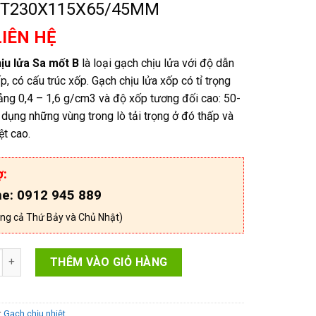
T230X115X65/45MM
LIÊN HỆ
ịu lửa Sa mốt B
là loại gạch chịu lửa với độ dẫn
ấp, có cấu trúc xốp. Gạch chịu lửa xốp có tỉ trọng
ng 0,4 – 1,6 g/cm3 và độ xốp tương đối cao: 50-
dụng những vùng trong lò tải trọng ở đó thấp và
ệt cao.
ợ:
ne: 0912 945 889
ng cả Thứ Bảy và Chủ Nhật)
ịu lửa Samot B (H1-KT230X115X65MM) H13KT230X115X65/55M
THÊM VÀO GIỎ HÀNG
:
Gạch chịu nhiệt