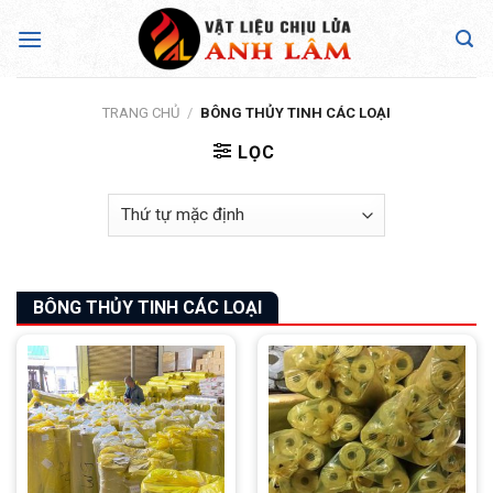
Skip
to
content
TRANG CHỦ
/
BÔNG THỦY TINH CÁC LOẠI
LỌC
BÔNG THỦY TINH CÁC LOẠI