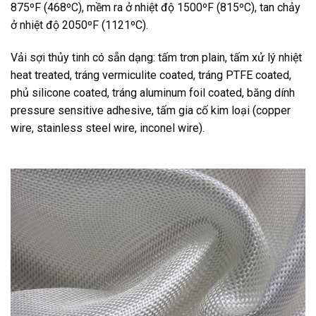
875ºF (468ºC), mềm ra ở nhiệt độ 1500ºF (815ºC), tan chảy
ở nhiệt độ 2050ºF (1121ºC).
Vải sợi thủy tinh có sẵn dạng: tấm trơn plain, tấm xử lý nhiệt
heat treated, tráng vermiculite coated, tráng PTFE coated,
phủ silicone coated, tráng aluminum foil coated, băng dính
pressure sensitive adhesive, tấm gia cố kim loại (copper
wire, stainless steel wire, inconel wire).