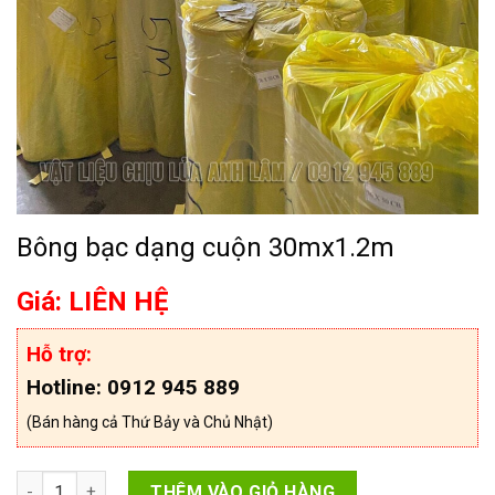
Bông bạc dạng cuộn 30mx1.2m
Giá: LIÊN HỆ
Hỗ trợ:
Hotline: 0912 945 889
(Bán hàng cả Thứ Bảy và Chủ Nhật)
Bông bạc dạng cuộn 30mx1.2m số lượng
THÊM VÀO GIỎ HÀNG