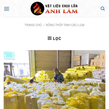
Skip
to
content
TRANG CHỦ
/
BÔNG THỦY TINH CÁC LOẠI
LỌC