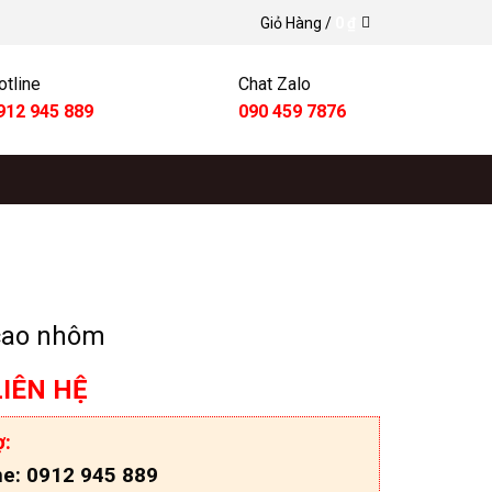
Giỏ Hàng /
0
₫
otline
Chat Zalo
912 945 889
090 459 7876
cao nhôm
LIÊN HỆ
ợ:
ne: 0912 945 889