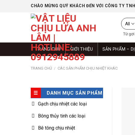
Skip
CHÀO MỪNG QUÝ KHÁCH ĐẾN VỚI CÔNG TY TNH
to
content
Từ gợi ý
TRANG CHỦ
GIỚI THIỆU
SẢN PHẨM – D
TRANG CHỦ
/
CÁC SẢN PHẨM CHỊU NHIỆT KHÁC
DANH MỤC SẢN PHẨM
Gạch chịu nhiệt các loại
Bông thủy tinh các loại
Bê tông chịu nhiệt