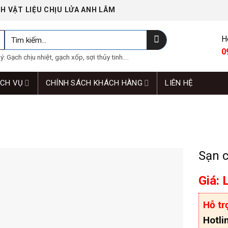
H VẬT LIỆU CHỊU LỬA ANH LÂM
Tìm
H
kiếm:
0
: Gạch chịu nhiệt, gạch xốp, sợi thủy tinh....
ỊCH VỤ
CHÍNH SÁCH KHÁCH HÀNG
LIÊN HỆ
Sạn 
Giá: 
Hỗ tr
Hotli