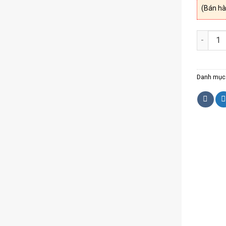
(Bán hà
Sạn cao
Danh mục