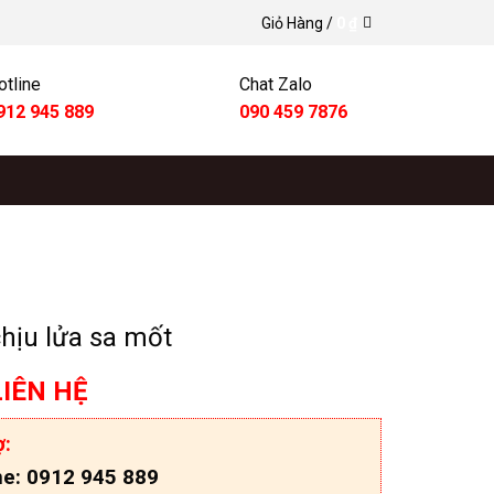
Giỏ Hàng /
0
₫
otline
Chat Zalo
912 945 889
090 459 7876
hịu lửa sa mốt
LIÊN HỆ
ợ:
ne: 0912 945 889