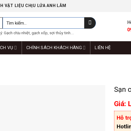
H VẬT LIỆU CHỊU LỬA ANH LÂM
Tìm
H
kiếm:
0
: Gạch chịu nhiệt, gạch xốp, sợi thủy tinh....
ỊCH VỤ
CHÍNH SÁCH KHÁCH HÀNG
LIÊN HỆ
Sạn c
Giá: 
Hỗ tr
Hotli