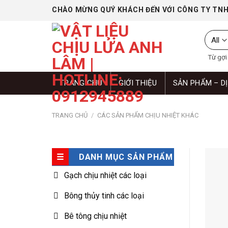
Skip
CHÀO MỪNG QUÝ KHÁCH ĐẾN VỚI CÔNG TY TNH
to
content
Từ gợi ý
TRANG CHỦ
GIỚI THIỆU
SẢN PHẨM – D
TRANG CHỦ
/
CÁC SẢN PHẨM CHỊU NHIỆT KHÁC
DANH MỤC SẢN PHẨM
Gạch chịu nhiệt các loại
Bông thủy tinh các loại
Bê tông chịu nhiệt