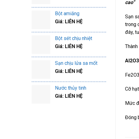
cao”
Bột amiăng
Sạn sa
Giá: LIÊN HỆ
trong 
đáy, t
Bột sét chịu nhiệt
Giá: LIÊN HỆ
Thành 
Al2O3
Sạn chịu lửa sa mốt
Giá: LIÊN HỆ
Fe2O3
Nước thủy tinh
Cỡ hạ
Giá: LIÊN HỆ
Mức độ
Đóng b