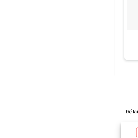
Để lạ