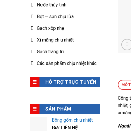
Nước thủy tinh
Bột – sạn chịu lửa
Gạch xốp nhẹ
Xi măng chịu nhiệt
Gạch trang trí
Các sản phẩm chịu nhiệt khác
HỖ TRỢ TRỰC TUYẾN
MÔ 
Công t
nhiệt,
SẢN PHẨM
amiăng
Bông gốm chịu nhiệt
Ngoài 
Giá: LIÊN HỆ