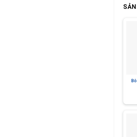
SẢN
Bô